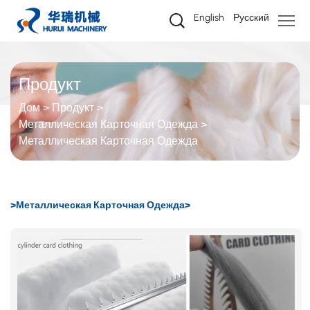
Металлическая
English
Русский
карточная
одежда
Продукт
Дом
Продукт
Металлическая Карточная Одежда
Металлическая Карточная Одежда
>Металлическая Карточная Одежда>